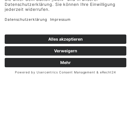
Offene Stelle
Du hast dein
Architekt/in
Bachelorstudium in
(Bachelor/Master)
Architektur abgeschlossen
[m/w/d]
oder steckst mitten im
Standort:
Master? Du suchst nach
Münster,
einem beruflichen Einstieg
Deutschland
oder einer spannenden